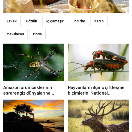
Erkek
Gözlük
İç çamaşırı
İndirim
Kadın
Mevsimsel
Moda
Amazon örümceklerinin
Hayvanların ilginç çiftleşme
esrarengiz dünyalarına
biçimlerini National
gitmeye hazır olun.
Geographic görüntüledi.