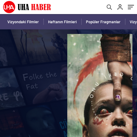
Vizyondaki Filmler
Haftanın Filmleri
Popüler Fragmanlar
Viz