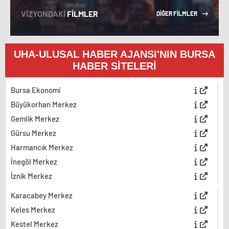
VİZYONDAKİ
FİLMLER
DİĞER FİLMLER
UHA-ULUSAL HABER AJANSI'NIN BURSA
HABER SİTELERİ
Bursa Ekonomi
Büyükorhan Merkez
Gemlik Merkez
Gürsu Merkez
Harmancık Merkez
İnegöl Merkez
İznik Merkez
Karacabey Merkez
Keles Merkez
Kestel Merkez