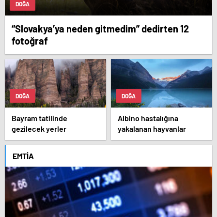
DOĞA
“Slovakya’ya neden gitmedim” dedirten 12
fotoğraf
DOĞA
DOĞA
Bayram tatilinde
Albino hastalığına
gezilecek yerler
yakalanan hayvanlar
EMTIA