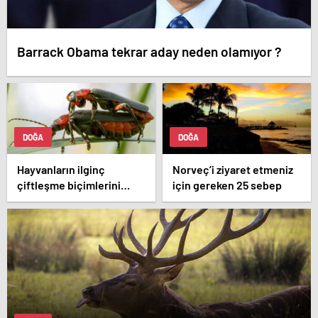
Barrack Obama tekrar aday neden olamıyor ?
DOĞA
DOĞA
Hayvanların ilginç
Norveç’i ziyaret etmeniz
çiftleşme biçimlerini
için gereken 25 sebep
National Geographic
görüntüledi.