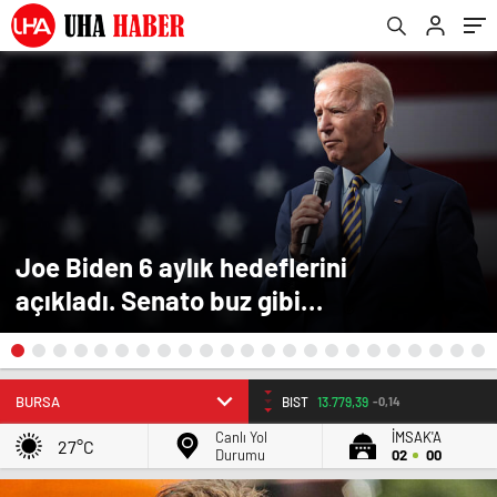
Joe Biden 6 aylık hedeflerini
açıkladı. Senato buz gibi…
EURO
55.251
0.32%
Canlı Yol
İMSAK'A
27°C
Durumu
02
00