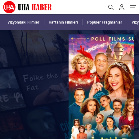
Vizyondaki Filmler
Haftanın Filmleri
Popüler Fragmanlar
Viz