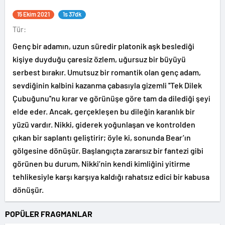
15 Ekim 2021
1s 37dk
Tür:
Genç bir adamın, uzun süredir platonik aşk beslediği
kişiye duyduğu çaresiz özlem, uğursuz bir büyüyü
serbest bırakır. Umutsuz bir romantik olan genç adam,
sevdiğinin kalbini kazanma çabasıyla gizemli ''Tek Dilek
Çubuğunu''nu kırar ve görünüşe göre tam da dilediği şeyi
elde eder. Ancak, gerçekleşen bu dileğin karanlık bir
yüzü vardır. Nikki, giderek yoğunlaşan ve kontrolden
çıkan bir saplantı geliştirir; öyle ki, sonunda Bear’ın
gölgesine dönüşür. Başlangıçta zararsız bir fantezi gibi
görünen bu durum, Nikki’nin kendi kimliğini yitirme
tehlikesiyle karşı karşıya kaldığı rahatsız edici bir kabusa
dönüşür.
POPÜLER FRAGMANLAR