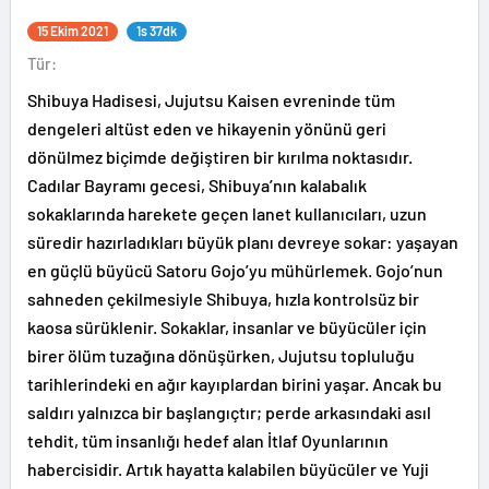
15 Ekim 2021
1s 37dk
Tür:
Shibuya Hadisesi, Jujutsu Kaisen evreninde tüm
dengeleri altüst eden ve hikayenin yönünü geri
dönülmez biçimde değiştiren bir kırılma noktasıdır.
Cadılar Bayramı gecesi, Shibuya’nın kalabalık
sokaklarında harekete geçen lanet kullanıcıları, uzun
süredir hazırladıkları büyük planı devreye sokar: yaşayan
en güçlü büyücü Satoru Gojo’yu mühürlemek. Gojo’nun
sahneden çekilmesiyle Shibuya, hızla kontrolsüz bir
kaosa sürüklenir. Sokaklar, insanlar ve büyücüler için
birer ölüm tuzağına dönüşürken, Jujutsu topluluğu
tarihlerindeki en ağır kayıplardan birini yaşar. Ancak bu
saldırı yalnızca bir başlangıçtır; perde arkasındaki asıl
tehdit, tüm insanlığı hedef alan İtlaf Oyunlarının
habercisidir. Artık hayatta kalabilen büyücüler ve Yuji