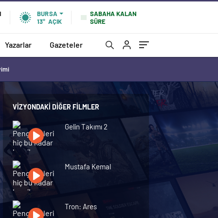
SABAHA KALAN
N
BURSA
SÜRE
13°
AÇIK
Yazarlar
Gazeteler
vimi
VIZYONDAKI DIĞER FILMLER
Gelin Takımı 2
Mustafa Kemal
Tron: Ares