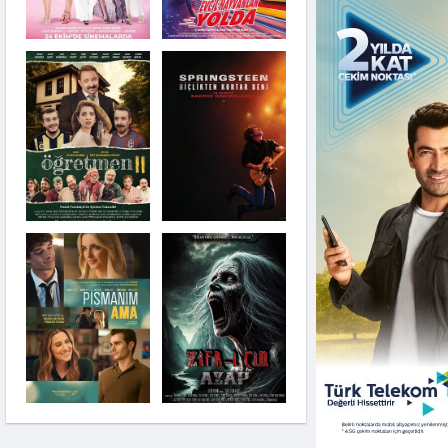
Siyah Telefon 2
Karayip Korsanları:
Siyah İnci’nin Laneti
Gabby'nin Hayal Evi:
Film
Korku Seansı 4: Son
Ayin