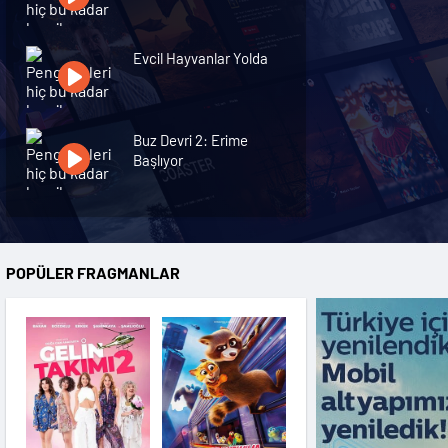
Evcil Hayvanlar Yolda
Buz Devri 2: Erime
Başlıyor
Öğretmen 2
POPÜLER FRAGMANLAR
Savaş Üstüne Savaş
Kutup Köpekleri