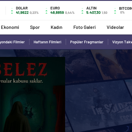
DOLAR
EURO
ALTIN
BITCOI
41,9622
48,8859
5.407,30
0%
0,23%
0,44%
1,50
Ekonomi
Spor
Kadın
Foto Galeri
Videolar
yondaki Filmler
Haftanın Filmleri
Popüler Fragmanlar
Vizyon Tak