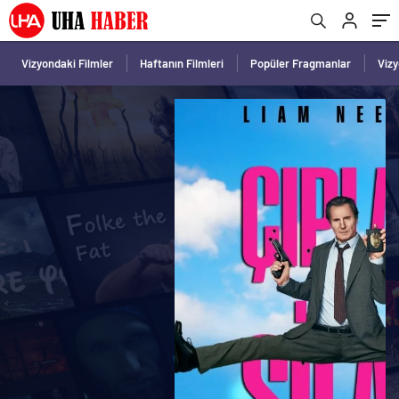
Vizyondaki Filmler
Haftanın Filmleri
Popüler Fragmanlar
Viz