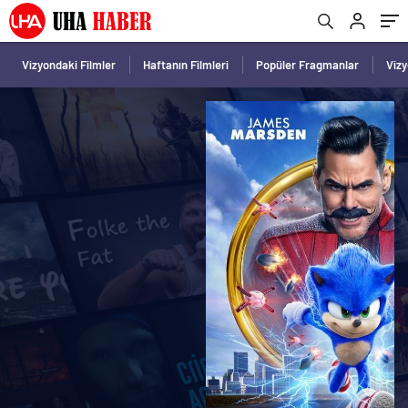
Vizyondaki Filmler
Haftanın Filmleri
Popüler Fragmanlar
Viz