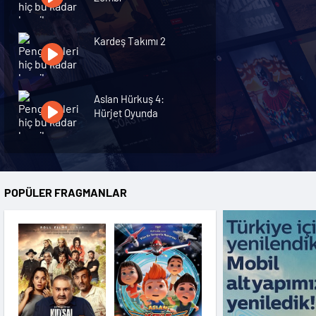
Kardeş Takımı 2
Aslan Hürkuş 4:
Hürjet Oyunda
ŞamPİYONlar
POPÜLER FRAGMANLAR
Kirpi Sonic
Tur Rehberi