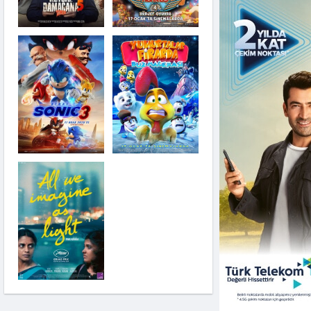
Kirpi Sonic 3
Çakallarla Dans 7
Nosferatu
Yumurtalar Firarda
Buz Macerası