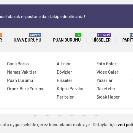
cel olarak e-postanızdan takip edebilirsiniz !
K
TAHMİNİ
LİG
EKONOMİ
E
R
HAVA DURUMU
PUAN DURUMU
HISSELER
PARI
Canlı Borsa
Altınlar
Foto Galeri
Namaz Vakitleri
Dövizler
Video Galeri
Puan Durumu
Hisseler
Yazarlar
Örnek Burç Yorumu
Kripto Paralar
Gazeteler
Pariteler
Sıcak Haber
evzuata uygun şekilde çerez konumlandırmaktayız. Detaylar için
veri pol