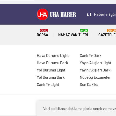
Haberleri gün
CANLI
ANLIK
GÜNLÜ
BORSA
NAMAZ VAKITLERI
GAZETELE
Hava Durumu Light
Canlı Tv Dark
Hava Durumu Dark
Yayın Akışları Light
Yol Durumu Light
Yayın Akışları Dark
Yol Durumu Dark
Nöbetçi Eczaneler
Canlı Tv Light
Son Dakika
Veri politikasındaki amaçlarla sınırlı ve m