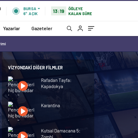
ÖĞLEYE
N
BURSA
13:19
KALAN SÜRE
6°
AÇIK
Yazarlar
Gazeteler
vimi
VIZYONDAKI DIĞER FILMLER
Rafadan Tayfa:
Kapadokya
Karantina
Kutsal Damacana 5:
Zombi