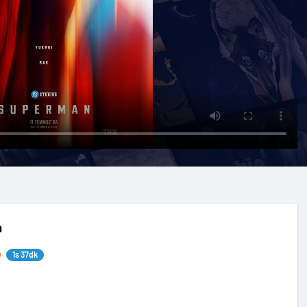
n
1s 37dk