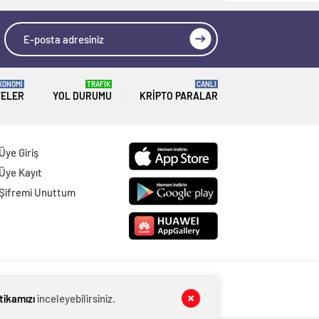
KONOMİ
TRAFİK
CANLI
TELER
YOL DURUMU
KRIPTO PARALAR
Üye Giriş
Üye Kayıt
Şifremi Unuttum
itikamızı
inceleyebilirsiniz.