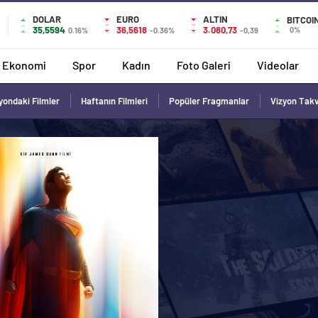
DOLAR
EURO
ALTIN
BITCOI
35,5594
36,5618
3.080,73
0%
0.16%
-0.36%
-0,39
Ekonomi
Spor
Kadın
Foto Galeri
Videolar
yondaki Filmler
Haftanın Filmleri
Popüler Fragmanlar
Vizyon Tak