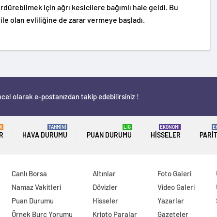
rdürebilmek için ağrı kesicilere bağımlı hale geldi. Bu
ile olan evliliğine de zarar vermeye başladı.
cel olarak e-postanızdan takip edebilirsiniz !
K
TAHMİNİ
LİG
EKONOMİ
E
R
HAVA DURUMU
PUAN DURUMU
HISSELER
PARI
Canlı Borsa
Altınlar
Foto Galeri
Namaz Vakitleri
Dövizler
Video Galeri
Puan Durumu
Hisseler
Yazarlar
Örnek Burç Yorumu
Kripto Paralar
Gazeteler