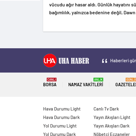
vücudu ağır hasar aldı. Günlük hayatını sü
bağımlılık, yalnızca bedenine değil, Dawn 
Haberleri gün
CANLI
ANLIK
GÜNLÜ
BORSA
NAMAZ VAKITLERI
GAZETELE
Hava Durumu Light
Canlı Tv Dark
Hava Durumu Dark
Yayın Akışları Light
Yol Durumu Light
Yayın Akışları Dark
Yol Durumu Dark
Nöbetçi Eczaneler