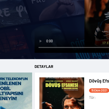
DETAYLAR
Dövüş Efs
15 Ekim 2021
Tür: