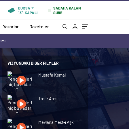
SABAHA KALAN
BURSA
SÜRE
13°
KAPALI
Yazarlar
Gazeteler
vimi
VIZYONDAKI DIĞER FILMLER
Mustafa Kemal
Tron: Ares
Mevlana Mest-i Aşk