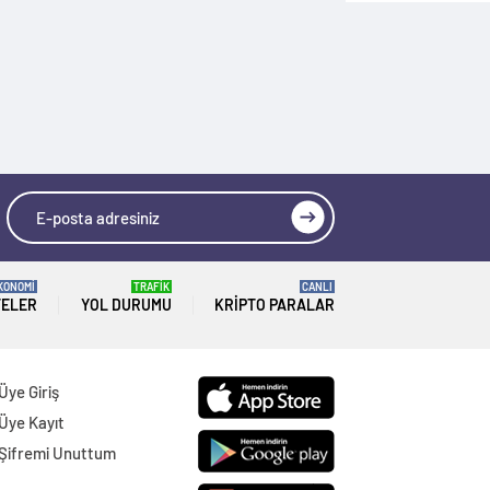
KONOMİ
TRAFİK
CANLI
TELER
YOL DURUMU
KRIPTO PARALAR
Üye Giriş
Üye Kayıt
Şifremi Unuttum