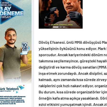
Dövüş Efsanesi, ünlü MMA dövüşçüsü Mark
yükselişinin öyküsünü konu ediyor. Mark 
sporcudur. Ancak kariyerindeki dönüm nokt
takımına seçilemeyince, güreşteki hayalle
değiştirdi ve karma dövüş sanatları (MMA)
inşa etmek zorundaydı. Ancak disiplini, a
kalmadı, aynı zamanda kısa sürede zirveye 
rakiplerini çok hızlı nakavt ediyor, organ
Bu durum, kısa sürede organizatörler için 
örneğin kafa atma açıkça yasaklandı. Görü
ezici etkisini yumuşatmak içindi. Ancak 