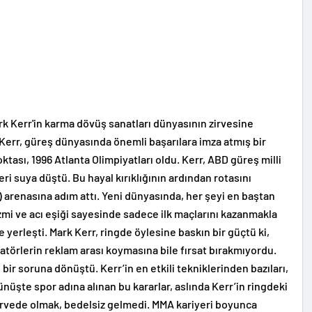
 Kerr'in karma dövüş sanatları dünyasının zirvesine
Kerr, güreş dünyasında önemli başarılara imza atmış bir
ası, 1996 Atlanta Olimpiyatları oldu. Kerr, ABD güreş milli
ri suya düştü. Bu hayal kırıklığının ardından rotasını
 arenasına adım attı. Yeni dünyasında, her şeyi en baştan
zmi ve acı eşiği sayesinde sadece ilk maçlarını kazanmakla
yerleşti. Mark Kerr, ringde öylesine baskın bir güçtü ki,
izatörlerin reklam arası koymasına bile fırsat bırakmıyordu.
bir soruna dönüştü. Kerr’in en etkili tekniklerinden bazıları,
nüşte spor adına alınan bu kararlar, aslında Kerr’in ringdeki
zirvede olmak, bedelsiz gelmedi. MMA kariyeri boyunca