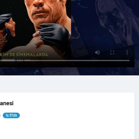
anesi
1s 37dk