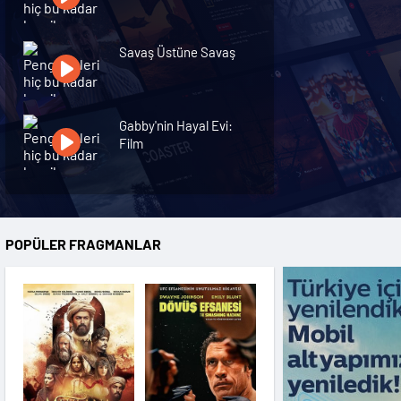
Savaş Üstüne Savaş
Gabby'nin Hayal Evi:
Film
Dövüş Efsanesi
POPÜLER FRAGMANLAR
Buz Devri 2: Erime
Başlıyor
Korku Seansı 4: Son
Ayin