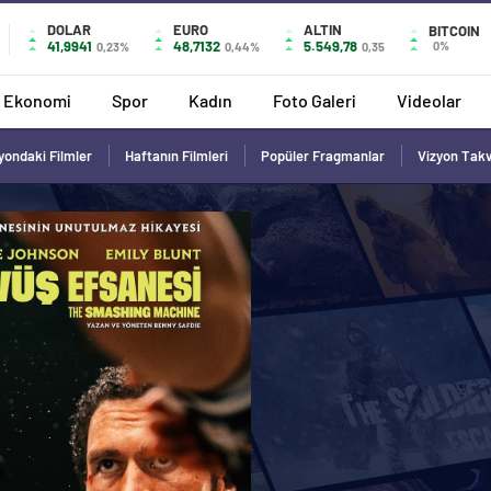
DOLAR
EURO
ALTIN
BITCOIN
41,9941
48,7132
5.549,78
0%
0,23%
0,44%
0,35
Ekonomi
Spor
Kadın
Foto Galeri
Videolar
yondaki Filmler
Haftanın Filmleri
Popüler Fragmanlar
Vizyon Tak