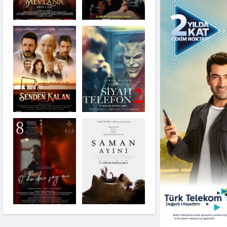
Senden Kalan
Cevşen
Siyah Telefon 2
O Da Bir Şey Mi