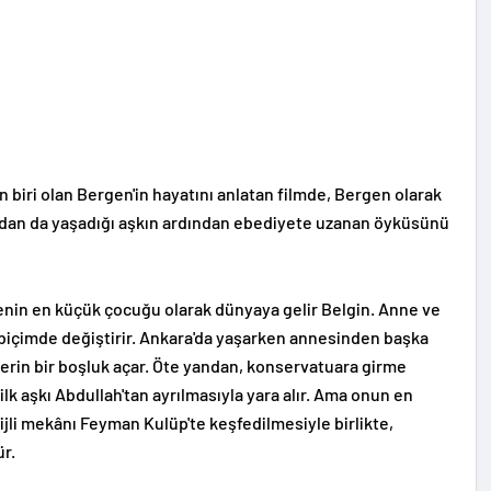
biri olan Bergen'in hayatını anlatan filmde, Bergen olarak
radan da yaşadığı aşkın ardından ebediyete uzanan öyküsünü
ilenin en küçük çocuğu olarak dünyaya gelir Belgin. Anne ve
biçimde değiştirir. Ankara'da yaşarken annesinden başka
erin bir boşluk açar. Öte yandan, konservatuara girme
k aşkı Abdullah'tan ayrılmasıyla yara alır. Ama onun en
jli mekânı Feyman Kulüp'te keşfedilmesiyle birlikte,
ür.