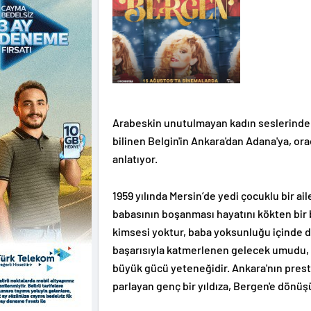
Arabeskin unutulmayan kadın seslerinden 
bilinen Belgin'in Ankara'dan Adana'ya, o
anlatıyor.
1959 yılında Mersin’de yedi çocuklu bir a
babasının boşanması hayatını kökten bir 
kimsesi yoktur, baba yoksunluğu içinde d
başarısıyla katmerlenen gelecek umudu, il
büyük gücü yeteneğidir. Ankara'nın presti
parlayan genç bir yıldıza, Bergen'e dönüş