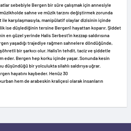
atlar sebebiyle Bergen bir süre çalışmak için annesiyle
ğı müzikholde sahne ve müzik tarzını değiştirmek zorunda
ile karşılaşmasıyla, manipülatif olaylar dizisinin içinde
ilik ise düşlediğinin tersine Bergen'i hayattan koparır. Şiddet
in en güzel yerinde Halis Serbest'in kezzap saldırısına
rgen yaşadığı trajediye rağmen sahnelere döndüğünde,
hretli bir şarkıcı olur. Halis'in tehdit, taciz ve şiddetle
evam eder. Bergen hep korku içinde yaşar. Sonunda kesin
u düşündüğü bir yolculukta silahlı saldırıya uğrar.
Bergen hayatını kaybeder. Henüz 30
urban hem de arabeskin kraliçesi olarak insanların