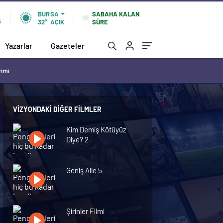
SABAHA KALAN
BURSA
SÜRE
%
32°
AÇIK
Yazarlar
Gazeteler
vimi
VIZYONDAKI DIĞER FILMLER
Kim Demiş Kötüyüz
Diye? 2
Geniş Aile 5
Şirinler Filmi