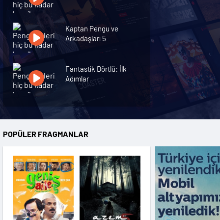
Kaptan Pengu ve
Arkadaşları 5
Fantastik Dörtlü: İlk
Adımlar
Silahlar
POPÜLER FRAGMANLAR
Azem 5
Kulyas 2: Zikr-i Ayin