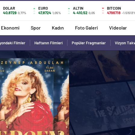
DOLAR
EURO
ALTIN
BITCOIN
40,8729
47,8724
4.410,52
4796718
0,77%
1,05%
0,05
-1.51513
Ekonomi
Spor
Kadın
Foto Galeri
Videolar
yondaki Filmler
Haftanın Filmleri
Popüler Fragmanlar
Vizyon Tak