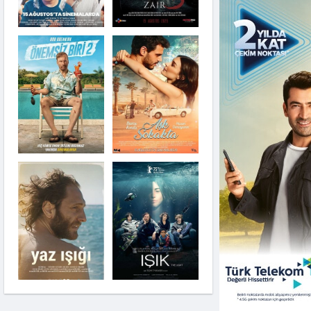
Önemsiz Biri 2
Jurassic World:
Yeniden Doğuş
Aşk Sokakta
Bergen