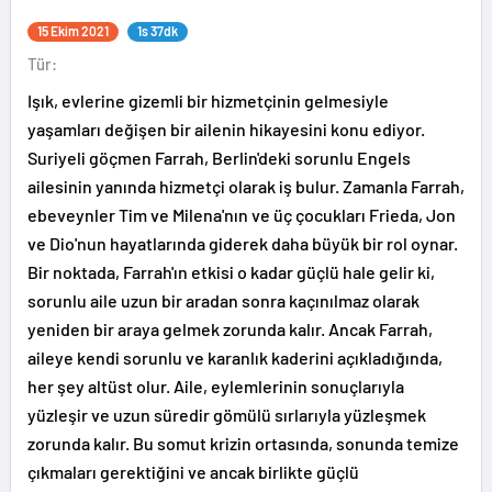
15 Ekim 2021
1s 37dk
Tür:
Işık, evlerine gizemli bir hizmetçinin gelmesiyle
yaşamları değişen bir ailenin hikayesini konu ediyor.
Suriyeli göçmen Farrah, Berlin'deki sorunlu Engels
ailesinin yanında hizmetçi olarak iş bulur. Zamanla Farrah,
ebeveynler Tim ve Milena'nın ve üç çocukları Frieda, Jon
ve Dio'nun hayatlarında giderek daha büyük bir rol oynar.
Bir noktada, Farrah'ın etkisi o kadar güçlü hale gelir ki,
sorunlu aile uzun bir aradan sonra kaçınılmaz olarak
yeniden bir araya gelmek zorunda kalır. Ancak Farrah,
aileye kendi sorunlu ve karanlık kaderini açıkladığında,
her şey altüst olur. Aile, eylemlerinin sonuçlarıyla
yüzleşir ve uzun süredir gömülü sırlarıyla yüzleşmek
zorunda kalır. Bu somut krizin ortasında, sonunda temize
çıkmaları gerektiğini ve ancak birlikte güçlü