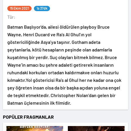
15 Ekim 2021
1s 37dk
Tür:
Batman Başlıyor'da, ailesi öldürülen playboy Bruce
Wayne, Henri Ducard ve Ra’s Al Ghul’ın yol
göstericiliğinde Asya’ya taşınır. Gotham adeta
şeytanlarla, kötü hesapların peşinde olan adamlarla
kuşatılmış bir yerdir. Suç olayları bitmek bilmez. Bruce
Wayne’in amacı bu şehre adaleti getirerek insanların
ruhundaki korkuları ortadan kaldırmakve onları huzurlu
kılmaktır.Yol göstericisi Ra’s al Ghul her ne kadar ona çok
şey öğreten insan olsa da bir başka açıdan yoluna engel
de teşkil etmektedir. Christopher Nolan’dan gelen bir
Batman üçlemesinin ilk filmidir.
POPÜLER FRAGMANLAR