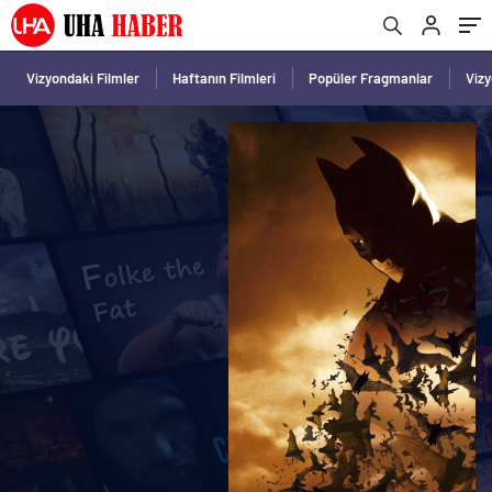
Vizyondaki Filmler
Haftanın Filmleri
Popüler Fragmanlar
Viz